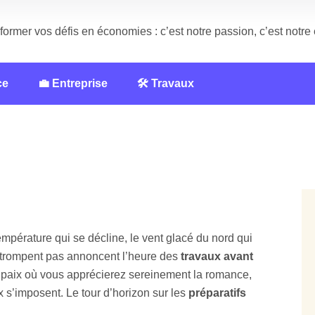
former vos défis en économies : c’est notre passion, c’est notr
ce
💼 Entreprise
🛠️ Travaux
empérature qui se décline, le vent glacé du nord qui
e trompent pas annoncent l’heure des
travaux avant
e paix où vous apprécierez sereinement la romance,
x s’imposent. Le tour d’horizon sur les
préparatifs