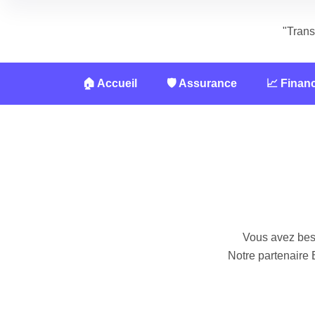
"Trans
🏠 Accueil
🛡️ Assurance
📈 Finan
Vous avez beso
Notre partenaire 