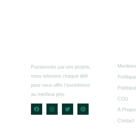
Infor
Mention
Passionnés par vos projets,
nous relevons chaque défi
Politiqu
pour vous offrir l’excellence
Politiqu
au meilleur prix.
CGU
À Propo
Contact