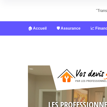
"Trans
🏠 Accueil
🛡️ Assurance
📈 Finan