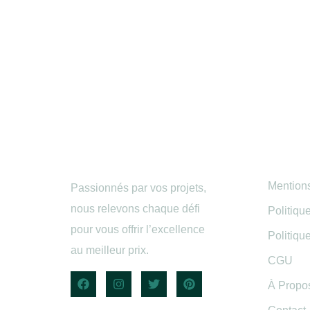
Infor
Mention
Passionnés par vos projets,
nous relevons chaque défi
Politiqu
pour vous offrir l’excellence
Politiqu
au meilleur prix.
CGU
À Propo