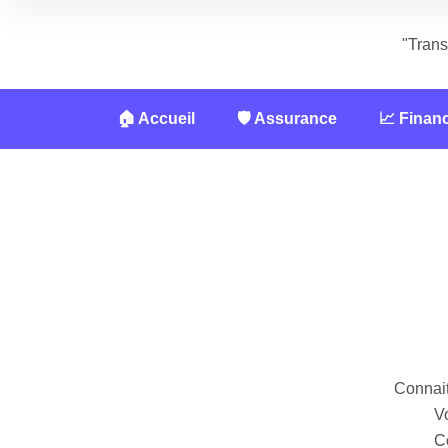
"Trans
🏠 Accueil
🛡️ Assurance
📈 Finan
Connait
Vo
Co