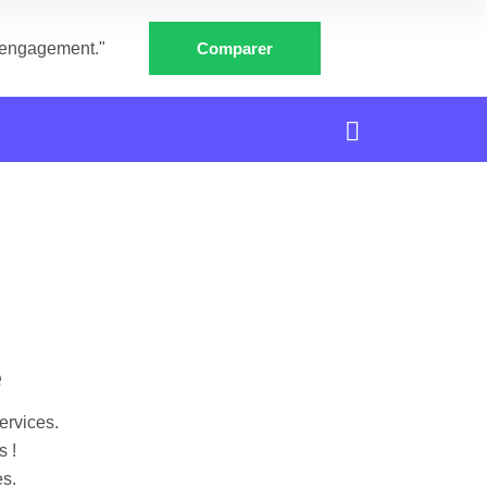
e engagement."
Comparer
e
ervices.
s !
es.