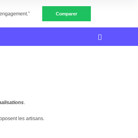
e engagement."
Comparer
alisations
.
oposent les artisans.