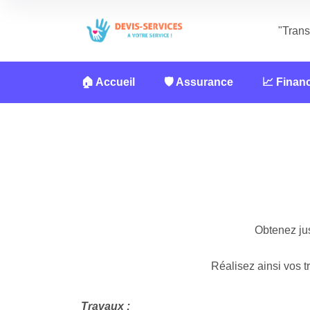
"Trans
🏠 Accueil
🛡️ Assurance
📈 Finan
Obtenez ju
Réalisez ainsi vos 
Travaux :