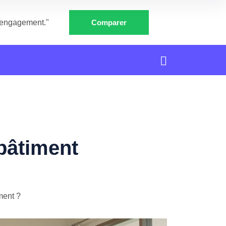
e engagement."
Comparer
bâtiment
ment ?