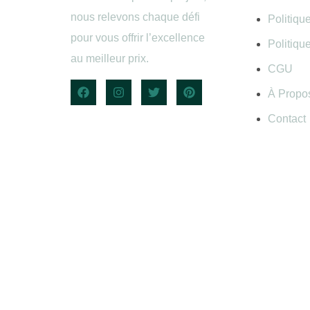
nous relevons chaque défi
Politiqu
pour vous offrir l’excellence
Politiqu
au meilleur prix.
CGU
À Propo
Contact