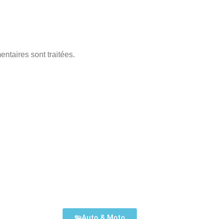
ntaires sont traitées
.
Assurances Disponibles
Auto & Moto