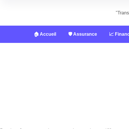
"Trans
🏠 Accueil
🛡️ Assurance
📈 Finan