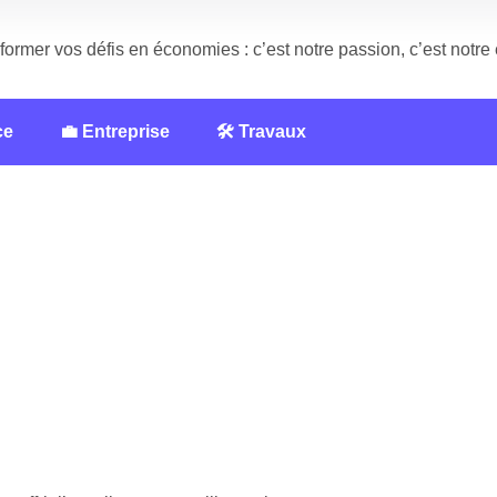
former vos défis en économies : c’est notre passion, c’est notr
ce
💼 Entreprise
🛠️ Travaux